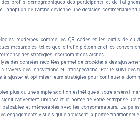
 des profils démographiques des participants et de l’alignem
ue l’adoption de l’arche devienne une décision commerciale fru
nologies modernes comme les QR codes et les outils de suivi
es mesurables, telles que le trafic piétonnier et les conversion
rformance des stratégies incorporant des arches.
lyse des données récoltées permet de procéder à des ajustements 
é à travers des innovations et introspections. Par le suivi des
s à ajuster et optimiser leurs stratégies pour continuer à domine
e bien plus qu’une simple addition esthétique à votre arsenal m
ignificativement l’impact et la portée de votre entreprise. Ce fa
ions palpables et mémorables avec les consommateurs. La puis
des engagements visuels qui élargissent la portée traditionnelle 