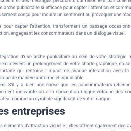
rocheurs et des messages percutants qui résonnent particulière
 arche publicitaire si efficace pour capter l’attention et comm
usement conçu pour induire un sentiment ou provoquer une réact
es pour capter l’attention, transformant un passage occasionn
teraction, engageant les consommateurs dans un dialogue visuel.
tégration d’une arche publicitaire au sein de votre stratégie
Celle-ci devient un prolongement de votre charte graphique, en 
rfaite qui renforce l’impact de chaque interaction avec la
arque de manière uniforme et inoubliable.
rs:
S’il y a bien une chose que les consommateurs retiennent,
èrement innovante ou à la conception unique entraîne des so
ateur comme un symbole significatif de votre marque.
es entreprises
es éléments d’attraction visuelle ; elles offrent également des